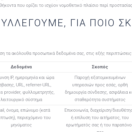
καθήκοντα που ορίζει το ισχύον νομοθετικό πλαίσιο περί προστασ
ΥΛΛΈΓΟΥΜΕ, ΓΙΑ ΠΟΙΟ ΣΚ
ση τα ακόλουθα προσωπικά δεδομένα σας, στις εξής περιπτώσεις
Δεδομένα
Σκοπός
υνση IP, ημερομηνία και ώρα
Παροχή εξατομικευμένων
βασης, URL, referrer-URL,
υπηρεσιών προς εσάς, ορθή
s provider, φυλλομετρητής,
δημιουργία σύνδεσης, ασφάλεια κ
λειτουργικό σύστημα
σταθερότητα συστήματος
ail, όνομα, επώνυμο (κατά
Επικοινωνία, διαχείριση/διευθέτη
ίπτωση), περιεχόμενο του
ή επίλυση του αιτήματος, του
μηνύματος
ερωτήματός σας ή του παραπόνο