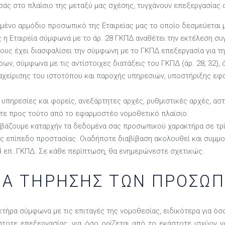
ς στο πλαίσιο της μεταξύ μας σχέσης, τυγχάνουν επεξεργασίας 
μένο αρμόδιο προσωπικό της Εταιρείας μας το οποίο δεσμεύεται μ
ς η Εταιρεία σύμφωνα με το άρ. 28 ΓΚΠΔ αναθέτει την εκτέλεση σ
οίους έχει διασφαλίσει την σύμφωνη με το ΓΚΠΔ επεξεργασία για 
, σύμφωνα με τις αντίστοιχες διατάξεις του ΓΚΠΔ (άρ. 28, 32), όπ
διαχείρισης του ιστοτόπου και παροχής υπηρεσιών, υποστήριξης ε
υπηρεσίες και φορείς, ανεξάρτητες αρχές, ρυθμιστικές αρχές, αστυ
στε προς τούτο από το εφαρμοστέο νομοθετικό πλαίσιο.
βάζουμε καταρχήν τα δεδομένα σας προσωπικού χαρακτήρα σε τρίτε
ς επίπεδο προστασίας. Οιαδήποτε διαβίβαση ακολουθεί και συμμο
44 επ. ΓΚΠΔ. Σε κάθε περίπτωση, θα ενημερώνεστε σχετικώς.
ΜΑ ΤΗΡΗΣΗΣ ΤΩΝ ΠΡΟΣΩ
ήρα σύμφωνα με τις επιταγές της νομοθεσίας, ειδικότερα για όσ
τοτε επεξεργασίας, για όσο ορίζεται από το εκάστοτε ισχύον ν