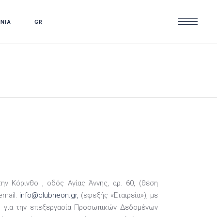
ΩΝΙΑ
GR
ν Κόρινθο , οδός Αγίας Άννης, αρ. 60, (θέση
email:
info@clubneon.gr,
(εφεξής «Εταιρεία»), με
ή για την επεξεργασία Προσωπικών Δεδομένων