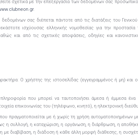
θείτε σχετικά με την επεξεργασία των δεδομένων σας προσωπικο
www.clubneon.gr
.
δεδομένων σας διέπεται πάντοτε από τις διατάξεις του Γενικο
εκάστοτε ισχύουσας ελληνικής νομοθεσίας για την προστασία
, καθώς και από τις σχετικές αποφάσεις, οδηγίες και κανονισ
κτήρα: Ο χρήστης της ιστοσελίδας (εγγεγραμμένος ή μη) και 
 πληροφορία που μπορεί να ταυτοποιήσει άμεσα ή έμμεσα ένα
ιχεία επικοινωνίας του (τηλέφωνο, κινητό), η ηλεκτρονική διεύθυνσ
 που πραγματοποιείται με ή χωρίς τη χρήση αυτοματοποιημένων
 η συλλογή, η καταχώριση, η οργάνωση, η διάρθρωση, η αποθήκευ
η με διαβίβαση, η διάδοση ή κάθε άλλη μορφή διάθεσης, η συσχέτ