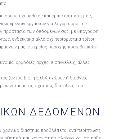
από:
ε όρους εχεμύθειας και εμπιστευτικότητας,
υγκεκριμένων εργασιών για λογαριασμό της
την προστασία των δεδομένων σας, με υπογραφή
ως, ενδεικτικά αλλά όχι περιοριστικά τρίτοι
φαρμογών μας, εταιρείες παροχής προωθητικών
νομία, αρμόδιες αρχές, εισαγγελείς, άλλες
ς (εκτός Ε.Ε. ή Ε.Ο.Χ.) χώρες ή διεθνείς
ρφώνεται με τις σχετικές διατάξεις του
ΠΙΚΩΝ ΔΕΔΟΜΕΝΩΝ
ο χρονικό διάστημα προβλέπεται ανά περίπτωση,
ομοθετικό και κανονιστικό πλαίσιο και σε κάθε