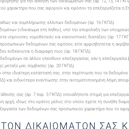
φόρησης για την άσκηση των δικαιωμάτων σας (άρ. 12, 13, 14 ΓΚΠ
ύ χαρακτήρα που σας αφορούν και εφόσον τα επεξεργάζεται η Ετα
αθώς και συμπλήρωσης ελλιπών δεδομένων (άρ. 16 ΓΚΠΔ).
ομένων («δικαίωμα στη λήθη»), υπό την επιφύλαξη των υποχρεώσ
τοτε ισχύουσες νομοθετικές και κανονιστικές διατάξεις (άρ. 17 ΓΚ
προσωπικών δεδομένων σας εφόσον, είτε αμφισβητείται η ακρίβεια
δεν ενδείκνυται η διαγραφή τους (άρ. 18 ΓΚΠΔ).
εδομένων σε άλλον υπεύθυνο επεξεργασίας, εάν η επεξεργασία βα
ης μεταξύ μας σύμβασης (άρ. 20 ΓΚΠΔ).
 στην ιδιαίτερη κατάστασή σας, στην περίπτωση που τα δεδομένα
ΠΔ) και ειδικότερα εναντίωσης στην αυτοματοποιημένη λήψη απο
θεσής σας (άρ. 7 παρ. 3 ΓΚΠΔ) οποιαδήποτε στιγμή για επεξεργασ
ή αρχή, ιδίως στο κράτος μέλος στο οποίο έχετε τη συνήθη διαμο
εξεργασία των δεδομένων σας προσωπικού χαρακτήρα που το αφορά
ΤΩΝ ΔΙΚΑΙΩΜΑΤΩΝ ΣΑΣ 