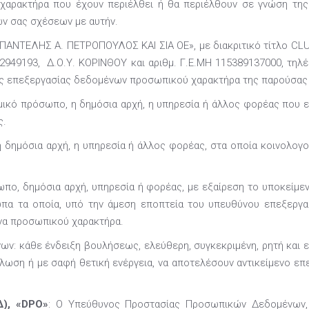
ρακτήρα που έχουν περιέλθει ή θα περιέλθουν σε γνώση της 
ών σας σχέσεων με αυτήν.
, «ΠΑΝΤΕΛΗΣ Α. ΠΕΤΡΟΠΟΥΛΟΣ ΚΑΙ ΣΙΑ ΟΕ», με διακριτικό τίτλο CL
082949193, Δ.Ο.Υ. ΚΟΡΙΝΘΟΥ και αριθμ. Γ.Ε.ΜΗ 115389137000, τηλ
της επεξεργασίας δεδομένων προσωπικού χαρακτήρα της παρούσας 
ομικό πρόσωπο, η δημόσια αρχή, η υπηρεσία ή άλλος φορέας που
ς.
η δημόσια αρχή, η υπηρεσία ή άλλος φορέας, στα οποία κοινολογ
ωπο, δημόσια αρχή, υπηρεσία ή φορέας, με εξαίρεση το υποκείμε
πα τα οποία, υπό την άμεση εποπτεία του υπευθύνου επεξεργασ
να προσωπικού χαρακτήρα.
ν: κάθε ένδειξη βουλήσεως, ελεύθερη, συγκεκριμένη, ρητή και εν
λωση ή με σαφή θετική ενέργεια, να αποτελέσουν αντικείμενο ε
), «DPO»
: Ο Υπεύθυνος Προστασίας Προσωπικών Δεδομένων, 