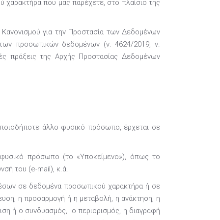
ύ χαρακτήρα που μας παρέχετε, στο πλαίσιο της
ύ Κανονισμού για την Προστασία των Δεδομένων
 των προσωπικών δεδομένων (ν. 4624/2019, ν.
τικές πράξεις της Αρχής Προστασίας Δεδομένων
οποιοδήποτε άλλο φυσικό πρόσωπο, έρχεται σε
 φυσικό πρόσωπο (το «Υποκείμενο»), όπως το
ή του (e-mail), κ.ά.
 μέσων σε δεδομένα προσωπικού χαρακτήρα ή σε
ση, η προσαρμογή ή η μεταβολή, η ανάκτηση, η
ιση ή ο συνδυασμός, ο περιορισμός, η διαγραφή